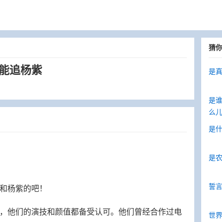
猜
可能追杨紫
是真
是
么
是什
是农
誓
和杨紫的吧！
，他们的演技和颜值都备受认可。他们曾经合作过电
世界