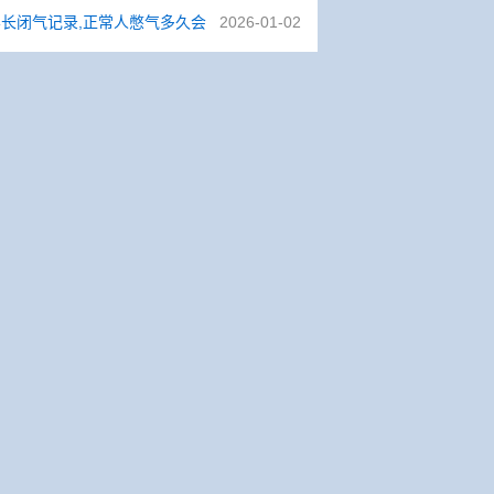
长闭气记录,正常人憋气多久会
2026-01-02