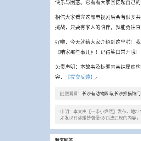
快乐与困惑。它看看大家回忆起自己的
相信大家看完这部电视剧后会有很多共
挑战，只要有家人的陪伴，就能勇往直
好啦，今天就给大家介绍到这里啦！我
《咱家那些事儿》！记得笑口常开哦！
免责声明：本故事及标题内容纯属虚构
容，
【提交反馈】
。
随便看看：
长沙有动物园吗,长沙熊猫馆门
申明：本文由【一条小烨然】发布，地址
如发现有涉嫌抄袭侵权/违法违规的内容，
我来回答