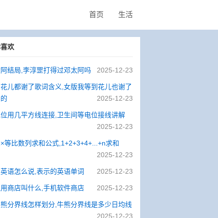
首页
生活
你喜欢
阿结局,李淳罡打得过邓太阿吗
2025-12-23
着花儿都谢了歌词含义,女版我等到花儿也谢了
唱的
2025-12-23
电位用几平方线连接,卫生间等电位接线讲解
2025-12-23
×等比数列求和公式,1+2+3+4+...+n求和
2025-12-23
英语怎么说,表示的英语单词
2025-12-23
用商店叫什么,手机软件商店
2025-12-23
牛熊分界线怎样划分,牛熊分界线是多少日均线
2025-12-23