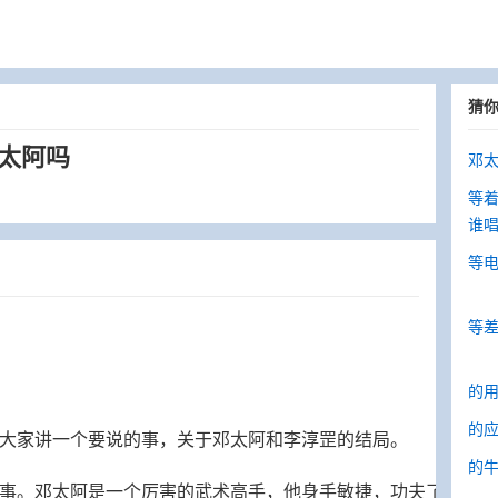
猜
太阿吗
邓太
等
谁
等
等差
的用
的应
大家讲一个要说的事，关于邓太阿和李淳罡的结局。
的
事。邓太阿是一个厉害的武术高手，他身手敏捷，功夫了